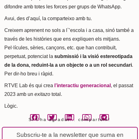
difondre amb totes les forces per grups de WhatsApp.
Avui, des d’aquí, la comparteixo amb tu.
Creixem aprenent no sols a l`’escola i a casa, sinó també a
través de les històries que ens expliquen els mitjans.
Pel·lícules, sèries, cançons, etc. que han contribuït,
perpetuat, potenciat la
submissió i la visió estereotipada
de la dona, reduint-la a un objecte o a un rol secundari
.
Per dir-ho breu i ràpid.
RTVE Lab és qui crea
l’interactiu generacional
, el passat
2023 amb un
exitazo
total.
Lògic.
Si t'ha agradat...
comparteix!
Subscriu-te a la newsletter que suma en