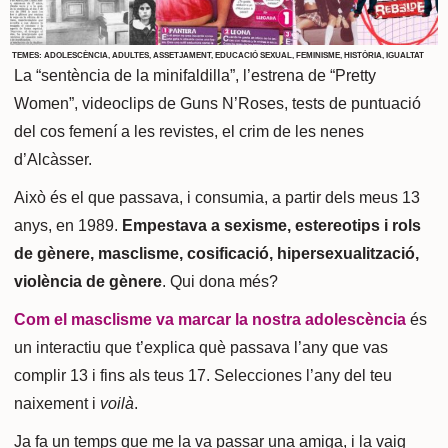
TEMES:
ADOLESCÈNCIA
,
ADULTES
,
ASSETJAMENT
,
EDUCACIÓ SEXUAL
,
FEMINISME
,
HISTÒRIA
,
IGUALTAT
La “sentència de la minifaldilla”, l’estrena de “Pretty
Women”, videoclips de Guns N’Roses, tests de puntuació
del cos femení a les revistes, el crim de les nenes
d’Alcàsser.
Això és el que passava, i consumia, a partir dels meus 13
anys, en 1989.
Empestava a sexisme, estereotips i rols
de gènere, masclisme, cosificació, hipersexualització,
violència de gènere
. Qui dona més?
Com el masclisme va marcar la nostra adolescència
és
un interactiu que t’explica què passava l’any que vas
complir 13 i fins als teus 17. Selecciones l’any del teu
naixement i
voilà
.
Ja fa un temps que me la va passar una amiga, i la vaig