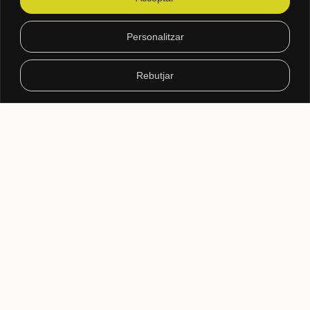
www.sumadiversitat.com
Personalitzar
sumadiversitat@sumadiversitat.com
Rebutjar
© SumaDiversitat 2024