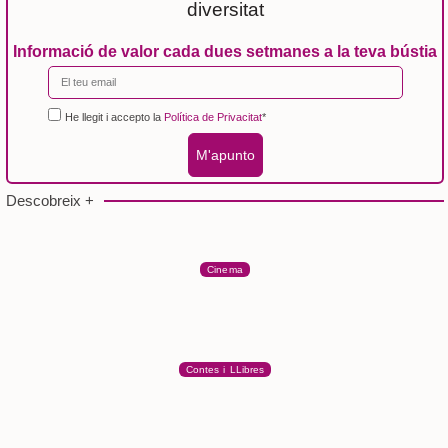
diversitat
Informació de valor cada dues setmanes a la teva bústia
He llegit i accepto la
Política de Privacitat
*
M'apunto
Descobreix +
Cinema
Contes i LLibres