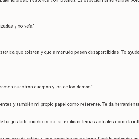
bajar la presión estética con jóvenes. Es especialmente valiosa porq
adas y no veía.”
 estética que existen y que a menudo pasan desapercibidas. Te ayu
ramos nuestros cuerpos y los de los demás.”
es y también mi propio papel como referente. Te da herramientas, 
Me ha gustado mucho cómo se explican temas actuales como la influe