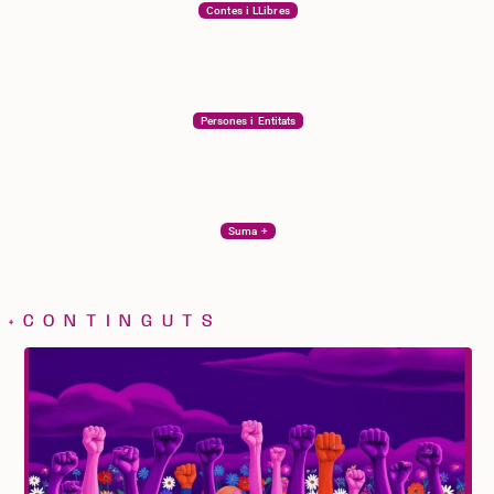
Contes i LLibres
Persones i Entitats
Suma +
+CONTINGUTS