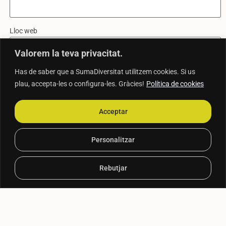
Lloc web
Valorem la teva privacitat.
Has de saber que a SumaDiversitat utilitzem cookies. Si us
Desa el meu nom, correu electrònic i lloc web en aquest navegador
plau, accepta-les o configura-les. Gràcies!
Política de cookies
per a la pròxima vegada que comenti.
Acceptar
www.sumadiversitat.com
Personalitzar
sumadiversitat@sumadiversitat.com
Rebutjar