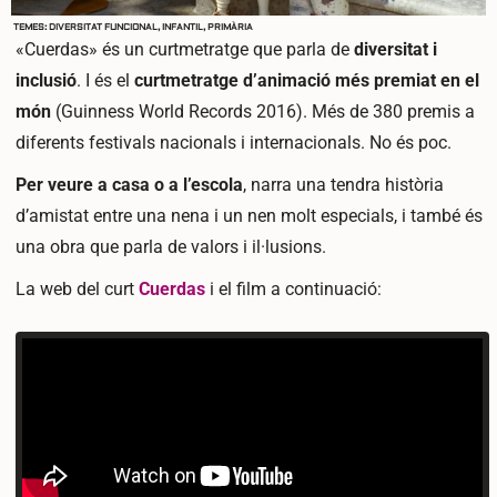
TEMES:
DIVERSITAT FUNCIONAL
,
INFANTIL
,
PRIMÀRIA
«Cuerdas» és un curtmetratge que parla de
diversitat i
inclusió
. I és el
curtmetratge d’animació més premiat en el
món
(Guinness World Records
2016)
. Més de 380 premis a
diferents festivals nacionals i internacionals. No és poc.
Per veure a casa o a l’escola
,
narra una tendra història
d’amistat entre una nena i un nen molt especials, i també és
una obra que parla de valors i il·lusions.
La web del curt
Cuerdas
i el film a continuació: