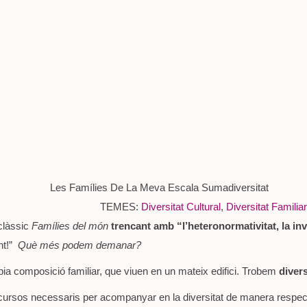
TEMES:
Diversitat Cultural
,
Diversitat Familiar
clàssic
Famílies del món
trencant amb “l’heteronormativitat, la invi
nt!”
Què més podem demanar?
ia composició familiar, que viuen en un mateix edifici. Trobem
divers
ursos necessaris per acompanyar en la diversitat de manera respectuos