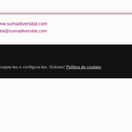
w.sumadiversitat.com
tat@sumadiversitat.com
cepta-les o configura-les. Gràcies!
Política de cookies