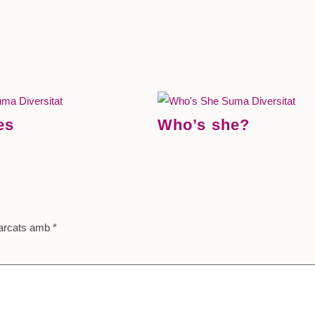
es
Who’s she?
marcats amb
*