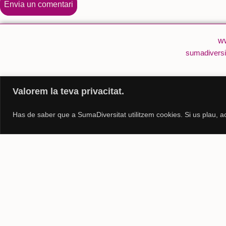
ww
sumadiversi
Valorem la teva privacitat.
Has de saber que a SumaDiversitat utilitzem cookies. Si us plau, ac