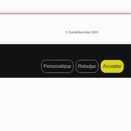
© SumaDiversitat 2024
Personalitzar
Rebutjar
Acceptar