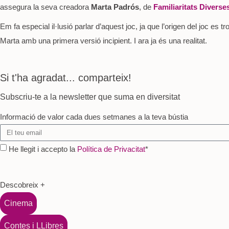
assegura la seva creadora
Marta Padrós
, de
Familiaritats Diverse
Em fa especial il·lusió parlar d’aquest joc, ja que l’origen del joc es
Marta amb una primera versió incipient. I ara ja és una realitat.
Si t'ha agradat...
comparteix!
Subscriu-te a la newsletter que suma en
diversitat
Informació de valor cada dues setmanes a la teva bústia
He llegit i accepto la
Política de Privacitat
*
Descobreix +
Cinema
Contes i LLibres