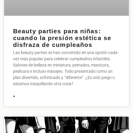
Beauty parties para niñas:
cuando la presión estética se
disfraza de cumpleaños
Las beauty parties se han convertido en una opción cada
vez más popular para celebrar cumpleaños infantiles.
Salones de belleza en miniatura, peinados, manicura,
pedicura e incluso masajes. Todo presentado como un
plan divertido, sofisticado y “diferente”. ¿Es solo juego o
estamos maquillando otra cosa?
+