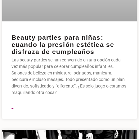
Beauty parties para niñas:
cuando la presión estética se
disfraza de cumpleaños
Las beauty parties se han convertido en una opción cada
vez más popular para celebrar cumpleaños infantiles.
Salones de belleza en miniatura, peinados, manicura,
pedicura e incluso masajes. Todo presentado como un plan
divertido, sofisticado y “diferente”. ¿Es solo juego o estamos
maquillando otra cosa?
+