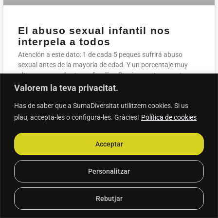
El abuso sexual infantil nos
interpela a todos
Atención a este dato: 1 de cada 5 peques sufrirá abuso
sexual antes de la mayoría de edad. Y un porcentaje muy
alto ocurre en el entorno familiar. Precisamente por este
motivo, es un tema tabú. Según Carolay Alvarado, experta
Valorem la teva privacitat.
en prevención y actuación frente al abuso sexual infantil,
Has de saber que a SumaDiversitat utilitzem cookies. Si us
«huimos de la idea de que nuestros hijos puedan sufrir
acoso sexual por parte del entorno cercano».
plau, accepta-les o configura-les. Gràcies!
Política de cookies
+
Acceptar
Personalitzar
Rebutjar