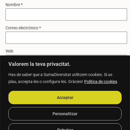
Nombre
*
Correo electrónico
*
Web
Valorem la teva privacitat.
Has de saber que a SumaDiversitat utilitzem cookies. Si us
Guarda mi nombre, correo electrónico y web en este navegador
plau, accepta-les o configura-les. Gràcies!
Política de cookies
para la próxima vez que comente.
Acceptar
www.sumadiversitat.com
Personalitzar
sumadiversitat@sumadiversitat.com
Rebutjar