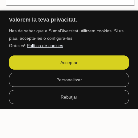
Web
Valorem la teva privacitat.
Has de saber que a SumaDiversitat utilitzem cookies. Si us
plau, accepta-les o configura-les.
Guarda mi nombre, correo electrónico y web en este navegador
Gràcies!
Política de cookies
para la próxima vez que comente.
Acceptar
www.sumadiversitat.com
Personalitzar
sumadiversitat@sumadiversitat.com
Rebutjar