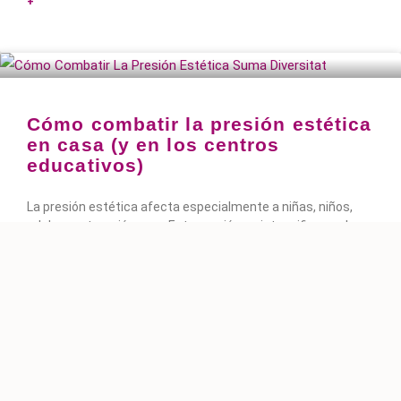
+
Cómo combatir la presión estética
en casa (y en los centros
educativos)
La presión estética afecta especialmente a niñas, niños,
adolescentes y jóvenes. Esta presión se intensifica por las
imágenes idealizadas que ven en redes sociales, series,
películas y publicidad.
+