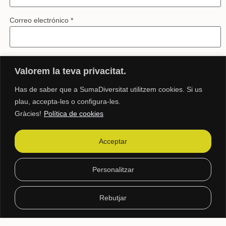
Correo electrónico
*
Web
Valorem la teva privacitat.
Has de saber que a SumaDiversitat utilitzem cookies. Si us
plau, accepta-les o configura-les.
Guarda mi nombre, correo electrónico y web en este navegador
Gràcies!
Política de cookies
para la próxima vez que comente.
Acceptar
www.sumadiversitat.com
Personalitzar
sumadiversitat@sumadiversitat.com
Rebutjar