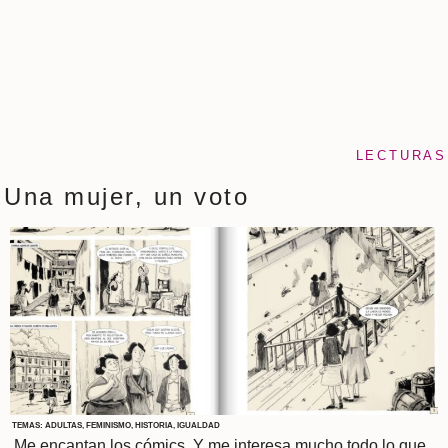
LECTURAS
Una mujer, un voto
TEMAS:
ADULTAS
,
FEMINISMO
,
HISTORIA
,
IGUALDAD
Me encantan los cómics. Y me interesa mucho todo lo que